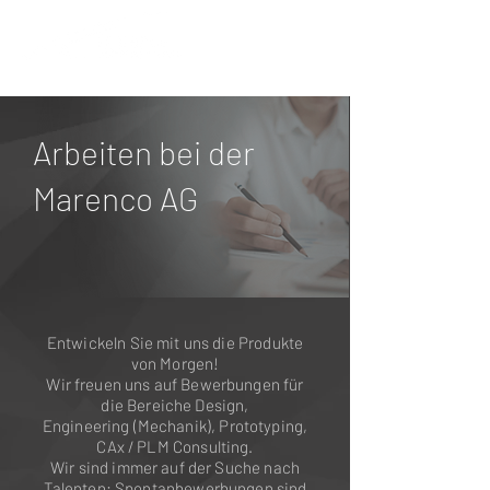
Arbeiten bei der
Marenco AG
Entwickeln Sie mit uns die Produkte
von Morgen!
Wir freuen uns auf Bewerbungen für
die Bereiche Design,
Engineering (Mechanik), Prototyping,
CAx / PLM Consulting.
Wir sind immer auf der Suche nach
Talenten: Spontanbewerbungen sind