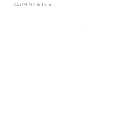
CAx/PLM Solutions
Unternehmen
Über uns
Kontakt / Anfahrt
News-Feed
Jobs
AGB
Impressum
ISO 9001:2015