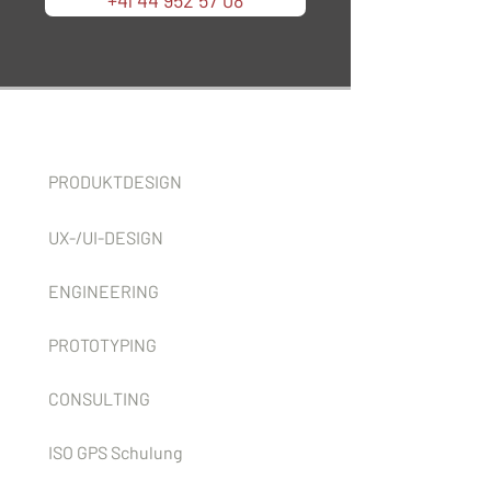
+41 44 952 57 08
Services
PRODUKTDESIGN
UX-/UI-DESIGN
ENGINEERING
PROTOTYPING
CONSULTING
ISO GPS Schulung