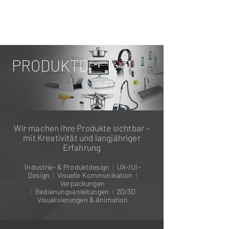
PRODUKTDESIGN
Wir machen Ihre Produkte sichtbar –
mit Kreativität und langjähriger
Erfahrung
Industrie- & Produktdesign
|
UX-/UI-
Design
|
Visuelle Kommunikation
|
Verpackungen
|
Bedienungsanleitungen
|
2D/3D
Visualisierungen & Animation