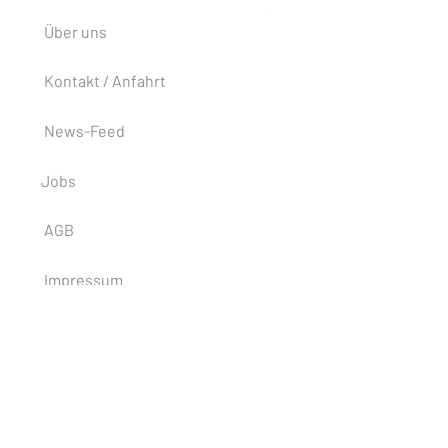
Unternehmen
Über uns
Kontakt / Anfahrt
News-Feed
Jobs
AGB
Impressum
ISO 9001:2015
Partner
Marenco Aviation